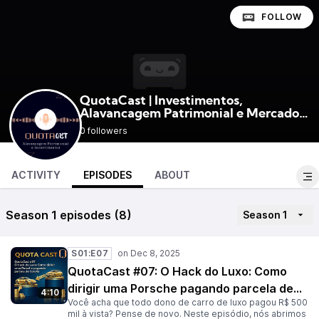
FOLLOW
QuotaCast | Investimentos,
Alavancagem Patrimonial e Mercado
@quotacast
Financeiro
0 followers
ACTIVITY
EPISODES
ABOUT
Season 1 episodes (8)
Season 1
S01:E07
QuotaCast #07: O Hack do Luxo: Como
dirigir uma Porsche pagando parcela de
4:10
Você acha que todo dono de carro de luxo pagou R$ 500
Corolla
mil à vista? Pense de novo. Neste episódio, nós abrimos