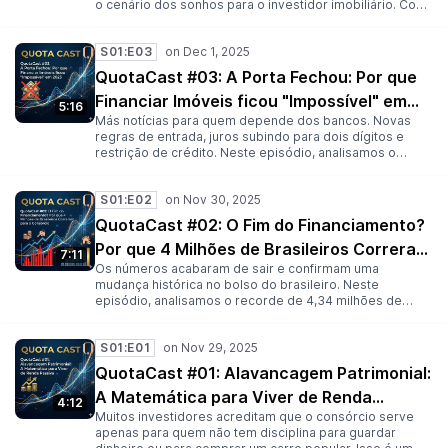
moeda forte.
o cenário dos sonhos para o investidor imobiliário. Com
a demanda por locação em alta e preços disparando nas
capitais, a matemática da Alavancagem Patrimonial ficou
S01:E03
ainda mais lucrativa. Nós explicamos como aproveitar
essa onda para comprar imóveis onde o inquilino paga
QuotaCast #03: A Porta Fechou: Por que
100% da sua parcela (e ainda sobra dinheiro). Pare de
Financiar Imóveis ficou "Impossível" em
correr riscos desnecessários e entenda a solidez do
5:16
tijolo. Fonte: FipeZap / B3 (Nov/2025)
Más notícias para quem depende dos bancos. Novas
2025
regras de entrada, juros subindo para dois dígitos e
restrição de crédito. Neste episódio, analisamos o
“Apagão do Crédito” que atingiu o mercado imobiliário
em novembro de 2025. Nós explicamos por que a Caixa
S01:E02
e os bancos privados puxaram o freio de mão e o que
isso significa para o seu sonho da casa própria ou seus
QuotaCast #02: O Fim do Financiamento?
planos de investimento. Se você não tem 50% de
Por que 4 Milhões de Brasileiros Correram
entrada na mão, precisa ouvir este episódio urgente.
7:11
Existe outra saída?
Os números acabaram de sair e confirmam uma
para o Consórcio
mudança histórica no bolso do brasileiro. Neste
episódio, analisamos o recorde de 4,34 milhões de
novas adesões ao consórcio apenas neste ano. Por que
tanta gente está migrando para essa modalidade agora?
S01:E01
A resposta está na taxa de juros. Nós discutimos o
movimento de “fuga dos bancos” e por que você
QuotaCast #01: Alavancagem Patrimonial:
deveria seguir o fluxo do dinheiro inteligente para
A Matemática para Viver de Renda
proteger e multiplicar seu patrimônio. Não fique para
4:12
trás nessa tendência de mercado.
Muitos investidores acreditam que o consórcio serve
Passiva
apenas para quem não tem disciplina para guardar