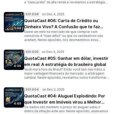
a “caixa preta” da alta renda e revelamos a estratégia
mais sofisticada para aquisição de veículos premium
(Porsche, BMW, RAM, Land Rover). Descubra o segredo
S01:E06
de usar Cotas de Pesados (Caminhões) para comprar
veículos de passeio. Nós explicamos a matemática da
QuotaCast #06: Carta de Crédito ou
Parcela Reduzida: como pagar metade do boleto
Dinheiro Vivo? A Confusão que te faz
mensalmente para não pesar no seu fluxo de caixa e
5:48
usar o próprio crédito do consórcio (Lance Embutido)
Existe um mito no mercado de que comprar com
perder Descontos
para acelerar a sua contemplação. Entenda como ter o
consórcio é “mais difícil” ou que os vendedores não
carro dos sonhos com uma entrada efetiva de apenas
aceitam. Neste episódio, nós desmentimos essa
20%, sem juros abusivos de financiamento.
confusão e provamos matematicamente que a Carta de
Crédito Contemplada tem o mesmo poder de compra
S01:E05
de uma mala de dinheiro. Você vai aprender: Por que,
para o vendedor do imóvel, Consórcio é pagamento À
QuotaCast #05: Ganhar em dólar, investir
VISTA (PIX). Como usar a sua carta para exigir descontos
em real: A estratégia do brasileiro global
agressivos na negociação. A estratégia para fazer o
4:34
desconto da compra pagar os custos do seu consórcio
Você mora fora do Brasil? Então você tem nas mãos a
(Lucro na Compra). Pare de ter vergonha de usar sua
maior vantagem financeira do mercado: a arbitragem
carta. Aprenda a usá-la como uma arma de negociação.
cambial. Neste episódio, revelamos como transformar
seu salário em Dólar ou Euro em um império imobiliário
no Brasil. Muitos expatriados travam na hora de investir
S01:E04
porque os bancos brasileiros exigem até 50% de
entrada para financiar imóveis de não-residentes. Nós
QuotaCast #04: Aluguel Explodindo: Por
mostramos como contornar essa burocracia usando o
que Investir em Imóveis virou a Melhor
Consórcio para alavancar seu patrimônio à distância.
4:49
Descubra como fazer o câmbio trabalhar para você e
Os dados não mentem: o preço do aluguel subiu o
Renda de 2025
comprar imóveis no Brasil pagando “centavos” na
dobro da inflação este ano. Neste episódio, analisamos